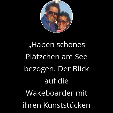
anzusehen.
Mehr Informationen
Akzeptieren
Powered by
Usercentrics Consent
„Haben schönes
Management Platform
Plätzchen am See
bezogen. Der Blick
auf die
Wakeboarder mit
ihren Kunststücken