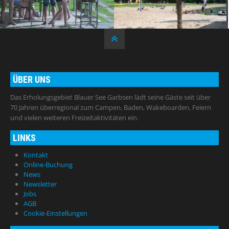
ÜBER UNS
Das Erholungsgebiet Blauer See Garbsen lädt seine Gäste seit über
70 Jahren überregional zum Campen, Baden, Wakeboarden, Feiern
und vielen weiteren Freizeitaktivitäten ein.
LINKS
Kontakt
Online-Buchung
News
Newsletter
Jobs
AGB
Cookie-Einstellungen