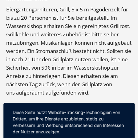
Biergartengarnituren, Grill, 5 x 5 m Pagodenzelt für
bis zu 20 Personen ist für Sie bereitgestellt. Im
Wasserskishop erhalten Sie ein gereinigtes Grillrost.
Grillkohle und weiteres Zubehör ist bitte selber
mitzubringen. Musikanlagen können nicht aufgebaut
werden. Ein Stromanschluß besteht nicht. Sollten sie
in nach 21 Uhr den Grillplatz nutzen wollen, ist eine
Sicherheit von 50€ in bar im Wasserskishop zur
Anreise zu hinterlegen. Diesen erhalten sie am
nächsten Tag zurück, wenn der Grillplatz von
uns aufgeräumt aufgefunden wird.
Offenes Feuer ist untersagt.
Diese Seite nutzt Website-Tracking-Technologien von
Dritten, um ihre Dienste anzubieten, stetig zu
Grillplätze
ohne Buchung des
bei Buchu
verbessern und Werbung entsprechend den Interessen
Anfänger-Wasserskilifts
Anfänger-
Preise inkl. 19% MwSt.
der Nutzer anzuzeigen.